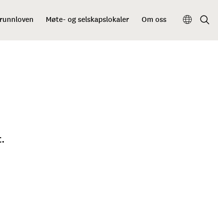
grunnloven
Møte- og selskapslokaler
Om oss
t.