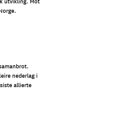
k utvikling. Mot
 Norge.
 samanbrot.
eire nederlag i
iste allierte