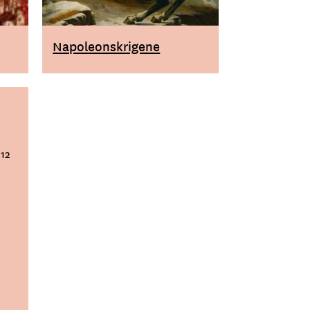
Napoleonskrigene
812