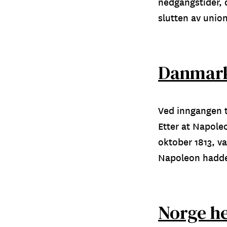
nedgangstider, 
slutten av unio
Danmark
Ved inngangen t
Etter at Napoleo
oktober 1813, va
Napoleon hadd
Norge h