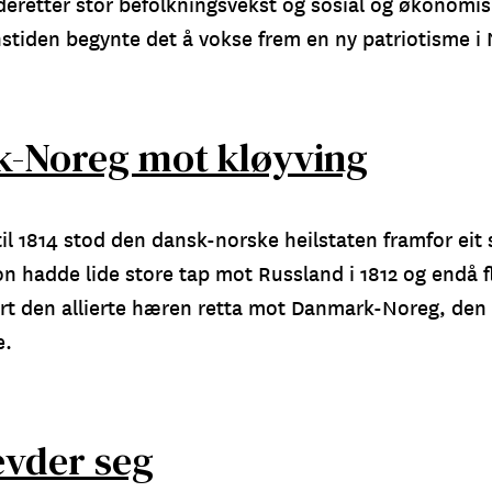
deretter stor befolkningsvekst og sosial og økonomis
nstiden begynte det å vokse frem en ny patriotisme i
-Noreg mot kløyving
il 1814 stod den dansk-norske heilstaten framfor eit
n hadde lide store tap mot Russland i 1812 og endå fl
rt den allierte hæren retta mot Danmark-Noreg, den s
e.
evder seg