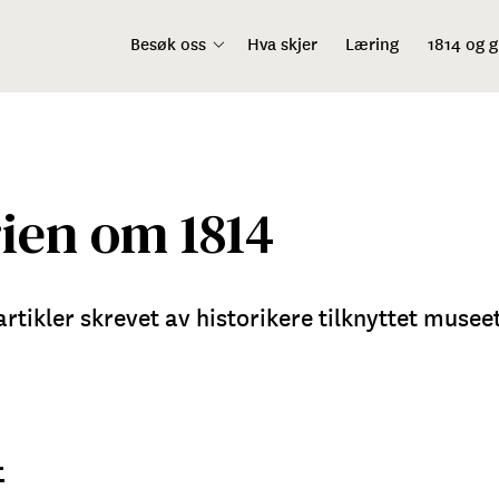
Besøk oss
Hva skjer
Læring
1814 og 
ien om 1814
artikler skrevet av historikere tilknyttet musee
4