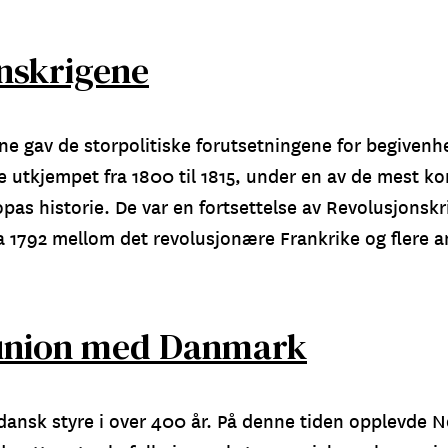
nskrigene
e gav de storpolitiske forutsetningene for begivenhe
e utkjempet fra 1800 til 1815, under en av de mest kon
opas historie. De var en fortsettelse av Revolusjonsk
a 1792 mellom det revolusjonære Frankrike og flere a
 union med Danmark
dansk styre i over 400 år. På denne tiden opplevde N