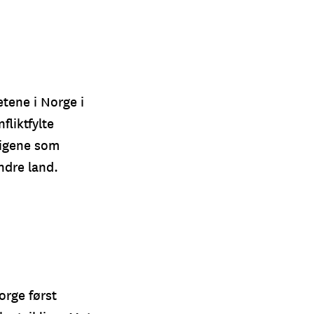
tene i Norge i
fliktfylte
rigene som
ndre land.
orge først