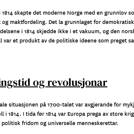
i 1814 skapte det moderne Norge med en grunnlov so
 og maktfordeling. Det la grunnlaget for demokratisk 
elsene i 1814 skjedde ikke i et vakuum, og den nor
ll var et produkt av de politiske ideene som preget s
ngstid og revolusjonar
ale situasjonen på 1700-talet var avgjerande for myk
l i 1814. I tida før 1814 var Europa prega av store kri
 politisk fridom og universelle menneskerettar.