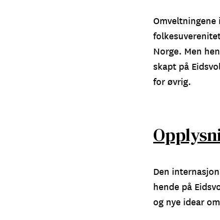
Omveltningene 
folkesuverenitet
Norge. Men hend
skapt på Eidsvo
for øvrig.
Opplysni
Den internasjon
hende på Eidsvol
og nye idear om