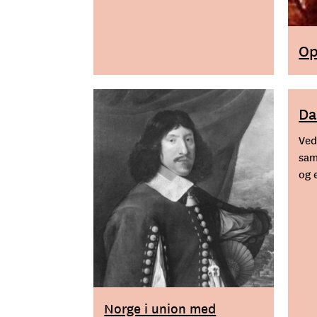
den norske grunnloven skapt på
Eidsvoll var et produkt av de
politiske ideene som preget
Op
samtida i verden for øvrig.
Da
Ved
sam
og 
Norge i union med