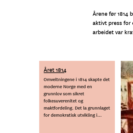
Årene før 1814 b
aktivt press for
arbeidet var kr
Året 1814
Omveltningene i 1814 skapte det
moderne Norge med en
grunnlov som sikret
folkesuverenitet og
maktfordeling. Det la grunnlaget
for demokratisk utvikling i
Norge. Men hendelsene i 1814
skjedde ikke i et vakuum, og