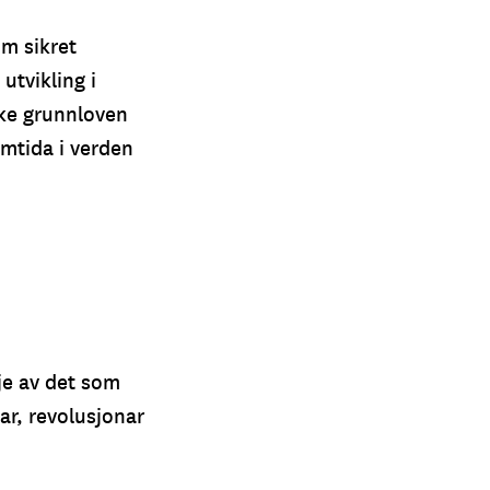
m sikret
utvikling i
ske grunnloven
amtida i verden
je av det som
gar, revolusjonar