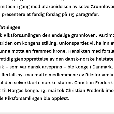
mitéen i gang med utarbeidelsen av selve Grunnloven
resentere et ferdig forslag på 115 paragrafer.
fatningen
ok Riksforsamlingen den endelige grunnloven. Partim
striden om kongens stilling. Unionspartiet vil ha inn 
unne motta en fremmed krone. Hensikten med forsla
emtidig gjenopprettelse av den dansk-norske helstate
rik – som var dansk arveprins – ble konge i Danmark.
 flertall. 17. mai møtte medlemmene av Riksforsamling
il den selverklærte norske staten. Christian Frederik
 til Norges konge. 19. mai tok Christian Frederik im
ble Riksforsamlingen ble oppløst.