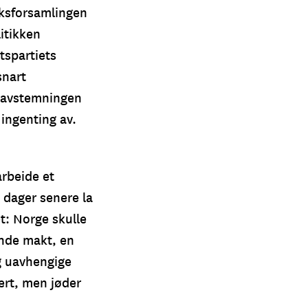
iksforsamlingen
litikken
tspartiets
snart
t avstemningen
ingenting av.
arbeide et
e dager senere la
t: Norge skulle
ende makt, en
g uavhengige
ert, men jøder