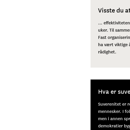
Visste du a
… effektivitete
uker. Til samme
Fast organiserin
ha vært viktige 
rådighet.
Hva er suve
Suverenitet er r
mennesker. I fol
men i annen språ
demokratier byg