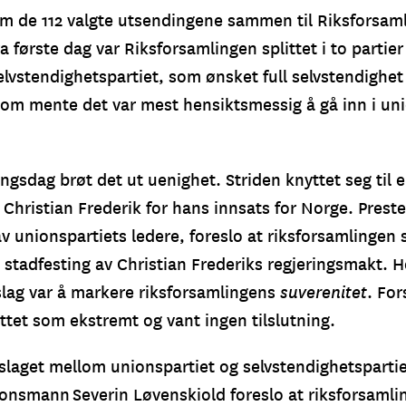
kom de 112 valgte utsendingene sammen til Riksforsam
a første dag var Riksforsamlingen splittet i to partier 
elvstendighetspartiet, som ønsket full selvstendighet
som mente det var mest hensiktsmessig å gå inn i un
ngsdag brøt det ut uenighet. Striden knyttet seg til e
 Christian Frederik for hans innsats for Norge. Prest
v unionspartiets ledere, foreslo at riksforsamlingen 
g stadfesting av Christian Frederiks regjeringsmakt.
lag var å markere riksforsamlingens
suverenitet
. For
ttet som ekstremt og vant ingen tilslutning.
 slaget mellom unionspartiet og selvstendighetspartiet
onsmann Severin Løvenskiold foreslo at riksforsamli