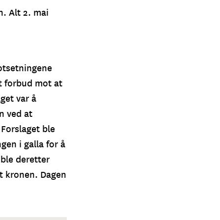
. Alt 2. mai
otsetningene
et forbud mot at
get var å
n ved at
 Forslaget ble
en i galla for å
 ble deretter
ot kronen. Dagen