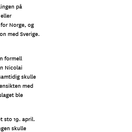
lingen på
eller
 for Norge, og
ion med Sverige.
n formell
en Nicolai
samtidig skulle
 Hensikten med
slaget ble
 sto 19. april.
ngen skulle