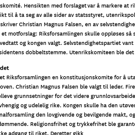
kskomité. Hensikten med forslaget var å markere at r
kt til å ta seg av alle sider av statsstyret, utenrikspo
nskriver Christian Magnus Falsen, en av selvstendighe
 et motforslag: Riksforsamlingen skulle oppløses så 
vedtatt og kongen valgt. Selvstendighetspartiet van
sidentens dobbeltstemme. Utenrikskomiteen ble det 
idet
tet Riksforsamlingen en konstitusjonskomite for å ut
loven. Christian Magnus Falsen ble valgt til leder. Fir
lleve grunnsetninger for det videre grunnlovsarbeide
uavhengig og udelelig rike. Kongen skulle ha den utøv
onalforsamling den lovgivende og bevilgende makt, o
ømmende. Religionsfrihet og trykkefrihet ble garant
kke adgang til riket. Deretter gikk