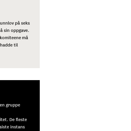
runnlov på seks
på sin oppgave.
i komiteene må
 hadde til
 en gruppe
tet. De fleste
siste instans