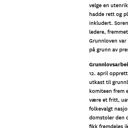
velge en utenri
hadde rett og pli
inkludert. Sore
ledere, fremmet
Grunnloven var 
på grunn av pre
Grunnlovsarbe
12. april oppret
utkast til grunn
komiteen frem e
være et fritt, 
folkevalgt nasj
domstoler den d
fikk fremdeles i