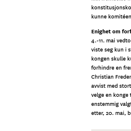
konstitusjonsko
kunne komitéen p
Enighet om for
4.-11. mai vedt
viste seg kun i 
kongen skulle k
forhindre en fr
Christian Frede
avvist med stort
velge en konge t
enstemmig valgt
etter, 20. mai, 