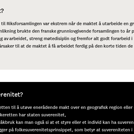
t?
n til Riksforsamlingen var ekstrem når de maktet å utarbeide en g
nlikning brukte den franske grunnlovgivende forsamlingen to år 
g av arbeidet, streng møtedisiplin og fremfor alt godt forarbeid 
årsaker til at de maktet å få arbeidet ferdig på den korte tiden de
renitet?
etten til å utøve enerådende makt over en geografisk region eller
keretten har staten suverenitet,
kbruk kan man også si at et styre eller et individ kan ha suvereni
ger på folkesuverenitetsprinsippet, som betyr at suvereniteten i 