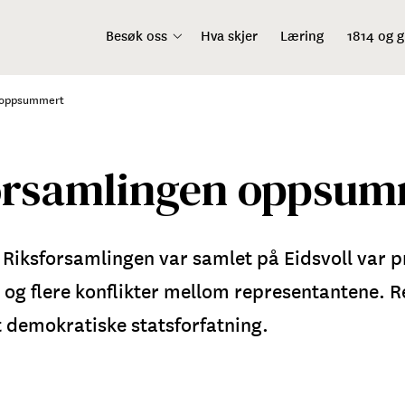
Besøk oss
Hva skjer
Læring
1814 og 
 oppsummert
orsamlingen oppsum
 Riksforsamlingen var samlet på Eidsvoll var p
 og flere konflikter mellom representantene. R
 demokratiske statsforfatning.