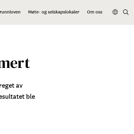
grunnloven
Møte- og selskapslokaler
Om oss
mert
reget av
esultatet ble