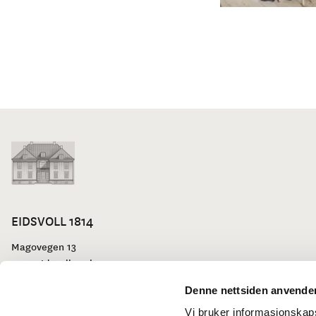
EIDSVOLL 1814
Magovegen 13
2074 Eidsvoll Verk
Telefon:
63 92 22 10
Denne nettsiden anvende
E-post:
booking@eidsvoll1814.no
Vi bruker informasjonskapsl