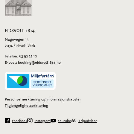
EIDSVOLL 1814
Magovegen 13
2074 Eidsvoll Verk
Telefon:
63 92 22 10
E-post:
booking@eidsvoll1814.no
Personvernerklæring og informasjonskapsler
Tilgjengelighetserklæring
Facebook
Instagram
Youtube
TripAdvisor