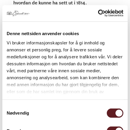
hvordan de kunne ha sett ut i 1814.
Denne nettsiden anvender cookies
Vi bruker informasjonskapsler for å gi innhold og
annonser et personlig preg, for å levere sosiale
mediefunksjoner og for å analysere trafikken vår. Vi deler
dessuten informasjon om hvordan du bruker nettstedet
vårt, med partnerne våre innen sosiale medier,
Skisse av Wilhelm Frimann
Studie av Eilert Waldemar
annonsering og analysearbeid, som kan kombinere den
Koren Christie av Oscar
Preben Ramm av Oscar
med annen informasjon du har gjort tilgjengelig for dem,
Wergeland. 1882-1885.
Wergeland. 1882 – 1885.
eller som de har samlet inn gjennom din bruk av
Eidsvoll 1814
Eidsvoll 1814
tjenestene deres.
Samtykkevalg
Nødvendig