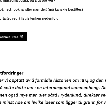
14s museumsbutikk på Eidsvoll Verk
på nett, bokhandler nær deg (må kanskje bestilles)
forlaget ved å følge lenken nedenfor:
cademic Press
tfordringer
 vi opptatt av å formidle historien om 1814 og den 
å sette dette inn i en internasjonal sammenheng. D
men også mye mer, sier Bård Frydenlund, direktør ved
ke minst noe om hvilke ideer som ligger til grunn for