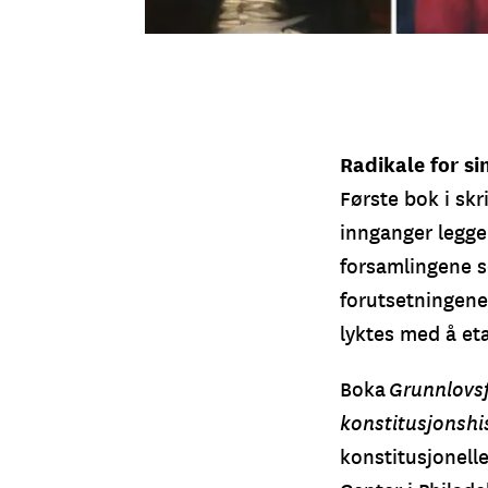
Thomas Jefferson (1743–1826) og Christian Magnus Falsen (1782
Mather Brown, 1786 (National Portrait Gallery, Smithsonian Inst
Olsen, 1850-tallet (Eidsvoll 1814).
Radikale for sin
Første bok i sk
innganger legge
forsamlingene s
forutsetningene
lyktes med å eta
Boka
Grunnlovsf
konstitusjonshi
konstitusjonelle