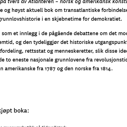
på tvers av Atlanteren – norsk og amerikansk konsti
e og høyst aktuell bok om transatlantiske forbindels
runnlovshistorie i en skjebnetime for demokratiet.
s som et innlegg i de pågående debattene om det mo
emtid, og den tydeliggjør det historiske utgangspunk
fordeling, rettsstat og menneskeretter, slik disse ide
de to eneste nasjonale grunnlovene fra revolusjonsti
en amerikanske fra 1787 og den norske fra 1814.
kjøpt boka: