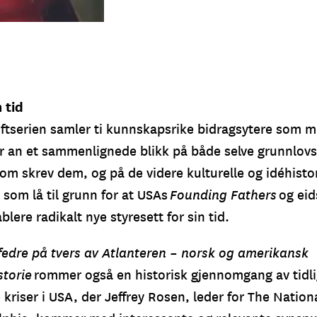
-1830). Portretter malt av
itution) og av Christian
 tid
riftserien samler ti kunnskapsrike bidragsytere som m
r an et sammenlignede blikk på både selve grunnlovs
om skrev dem, og på de videre kulturelle og idéhisto
 som lå til grunn for at USAs
Founding Fathers
og ei
blere radikalt nye styresett for sin tid.
edre på tvers av Atlanteren – norsk og amerikansk
storie
rommer også en historisk gjennomgang av tidl
 kriser i USA, der Jeffrey Rosen, leder for The Nation