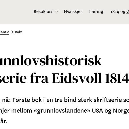
Besøk oss
Hva skjer
Læring
1814 og 
lantic
Bok1
unnlovshistorisk
serie fra Eidsvoll 181
 nå: Første bok i en tre bind sterk skriftserie s
injer mellom «grunnlovslandene» USA og Norge
år.