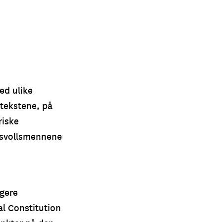
ed ulike
tekstene, på
riske
dsvollsmennene
igere
al Constitution