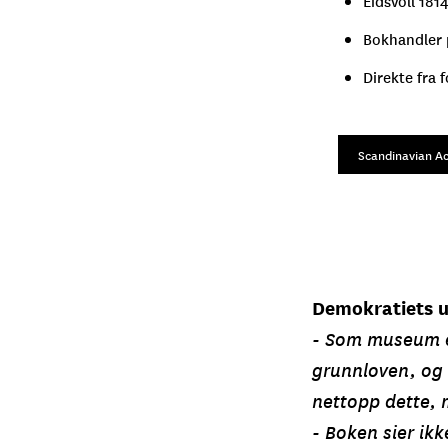
Eidsvoll 18
Bokhandler 
Direkte fra 
Scandinavian A
Demokratiets u
- Som museum er
grunnloven, og 
nettopp dette, 
- Boken sier ik