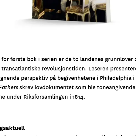
or første bok i serien er de to landenes grunnlover o
 transatlantiske revolusjonstiden. Leseren presentere
ignende perspektiv på begivenhetene i Philadelphia i
Fathers
skrev lovdokumentet som ble toneangivende 
e under Riksforsamlingen i 1814.
agsaktuell