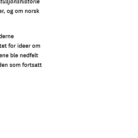
tusjonshistorie
er, og om norsk
derne
tet for ideer om
ene ble nedfelt
den som fortsatt