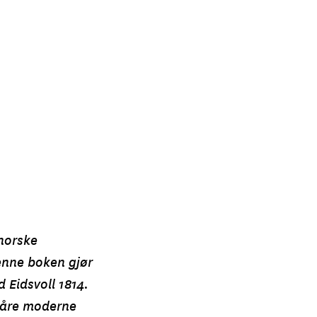
norske
enne boken gjør
 Eidsvoll 1814.
 våre moderne