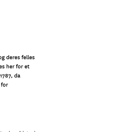
g deres felles
s her for et
 1787, da
for