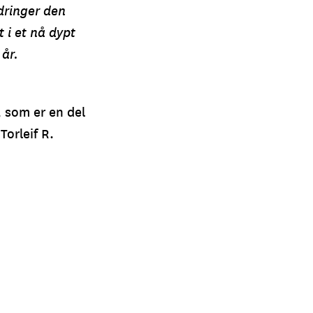
dringer den
 i et nå dypt
 år.
, som er en del
Torleif R.