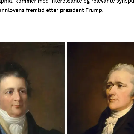
elphia, kommer med interessante og relevante synsp
nnlovens fremtid etter president Trump.