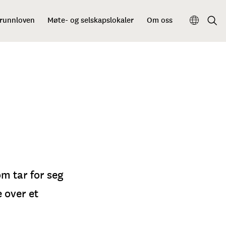
grunnloven
Møte- og selskapslokaler
Om oss
4
om tar for seg
 over et