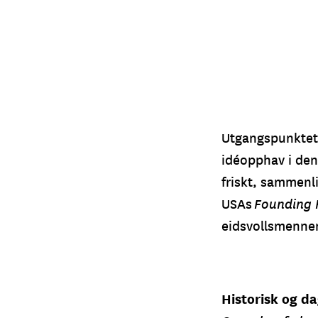
Utgangspunktet f
idéopphav i den
friskt, sammenl
USAs
Founding 
eidsvollsmennen
Historisk og d