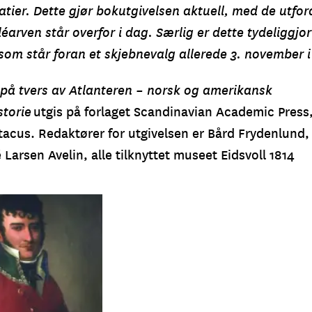
atier. Dette gjør bokutgivelsen aktuell, med de utfor
arven står overfor i dag. Særlig er dette tydeliggjort
som står foran et skjebnevalg allerede 3. november i
på tvers av Atlanteren – norsk og amerikansk
storie
utgis på forlaget Scandinavian Academic Press
tacus. Redaktører for utgivelsen er Bård Frydenlund, 
arsen Avelin, alle tilknyttet museet Eidsvoll 1814