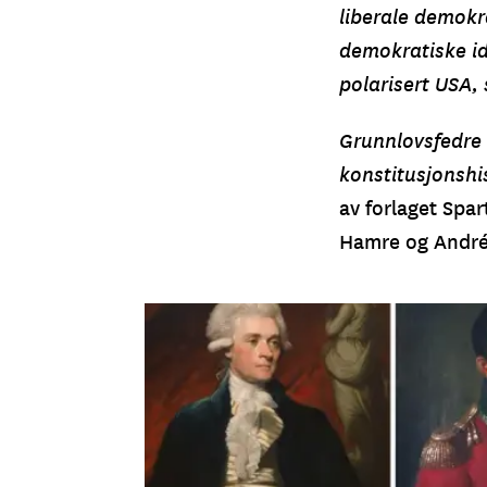
liberale demokr
demokratiske idé
polarisert USA, 
Grunnlovsfedre 
konstitusjonshi
av forlaget Spar
Hamre og André L