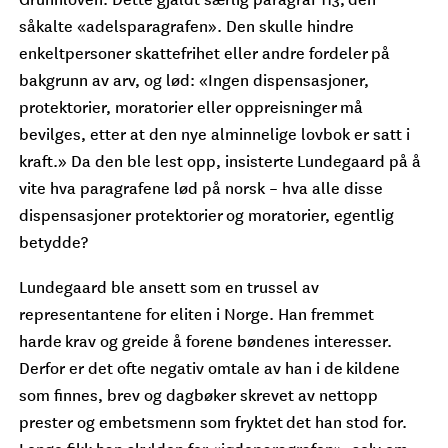
såkalte «adelsparagrafen». Den skulle hindre
enkeltpersoner skattefrihet eller andre fordeler på
bakgrunn av arv, og lød: «Ingen dispensasjoner,
protektorier, moratorier eller oppreisninger må
bevilges, etter at den nye alminnelige lovbok er satt i
kraft.» Da den ble lest opp, insisterte Lundegaard på å
vite hva paragrafene lød på norsk – hva alle disse
dispensasjoner protektorier og moratorier, egentlig
betydde?
Lundegaard ble ansett som en trussel av
representantene for eliten i Norge. Han fremmet
harde krav og greide å forene bøndenes interesser.
Derfor er det ofte negativ omtale av han i de kildene
som finnes, brev og dagbøker skrevet av nettopp
prester og embetsmenn som fryktet det han stod for.
Lenge fikk han skylden for «jødeparagrafen», selv om