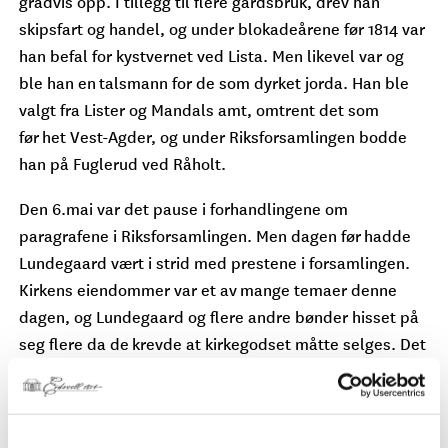
gradvis opp. I tillegg til flere gårdsbruk, drev han
skipsfart og handel, og under blokadeårene før 1814 var
han befal for kystvernet ved Lista. Men likevel var og
ble han en talsmann for de som dyrket jorda. Han ble
valgt fra Lister og Mandals amt, omtrent det som
før het Vest-Agder, og under Riksforsamlingen bodde
han på Fuglerud ved Råholt.
Den 6.mai var det pause i forhandlingene om
paragrafene i Riksforsamlingen. Men dagen før hadde
Lundegaard vært i strid med prestene i forsamlingen.
Kirkens eiendommer var et av mange temaer denne
dagen, og Lundegaard og flere andre bønder hisset på
seg flere da de krevde at kirkegodset måtte selges. Det
var en levning fra den katolske kirke, mente
Lundegaard, og jorda ble ikke brukt effektivt og flere
prester misbrukte sine rettigheter. Bedre var det om