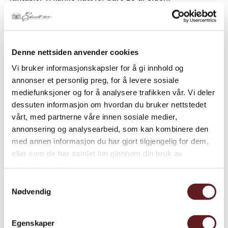
Mulighetene for å ytre seg har blitt uendelig mye større,
men vi vet også at de opplevde farene ved å gjøre det
også har blitt flere.
Denne nettsiden anvender cookies
Vi bruker informasjonskapsler for å gi innhold og
Vi vet at mange unge, særlig jenter, er blitt mer redde
annonser et personlig preg, for å levere sosiale
for å stikke seg frem. Redde for å si meningen sin, fordi
mediefunksjoner og for å analysere trafikken vår. Vi deler
de sosiale konsekvensene i form av utestengning, hets
dessuten informasjon om hvordan du bruker nettstedet
og personangrep kan bli store og være nådeløse. De
vårt, med partnerne våre innen sosiale medier,
yngre blir skremt vekk fra å delta i nettdebatter, viser
annonsering og analysearbeid, som kan kombinere den
ny undersøkelse. Hver femte ungdom har opplevd hets
med annen informasjon du har gjort tilgjengelig for dem,
på sosiale medier. Slik skal vi ikke ha det! De unge
eller som de har samlet inn gjennom din bruk av
stemmene må ikke stilne!
tjenestene deres.
Samtykkevalg
Tidligere i vår rammet det en av de modigste, og
Nødvendig
kanskje viktigste, stemmene på denne arenaen: SKAM-
skuespilleren og debattanten Ulrikke Falch. Hun
Egenskaper