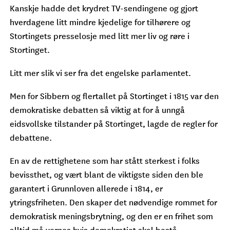
Kanskje hadde det krydret TV-sendingene og gjort
hverdagene litt mindre kjedelige for tilhørere og
Stortingets presselosje med litt mer liv og røre i
Stortinget.
Litt mer slik vi ser fra det engelske parlamentet.
Men for Sibbern og flertallet på Stortinget i 1815 var den
demokratiske debatten så viktig at for å unngå
eidsvollske tilstander på Stortinget, lagde de regler for
debattene.
En av de rettighetene som har stått sterkest i folks
bevissthet, og vært blant de viktigste siden den ble
garantert i Grunnloven allerede i 1814, er
ytringsfriheten. Den skaper det nødvendige rommet for
demokratisk meningsbrytning, og den er en frihet som
alltid må vernes hvis demokratiet skal bestå.