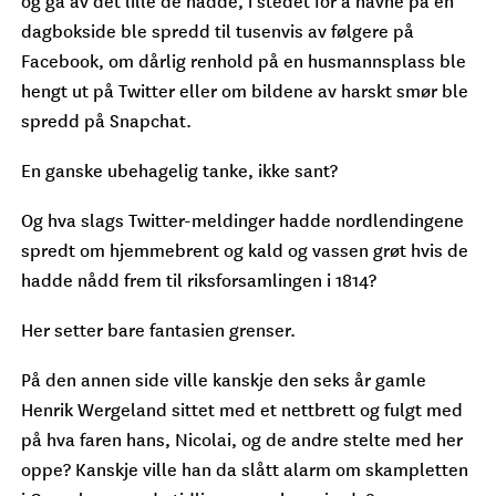
og ga av det lille de hadde, i stedet for å havne på en
dagbokside ble spredd til tusenvis av følgere på
Facebook, om dårlig renhold på en husmannsplass ble
hengt ut på Twitter eller om bildene av harskt smør ble
spredd på Snapchat.
En ganske ubehagelig tanke, ikke sant?
Og hva slags Twitter-meldinger hadde nordlendingene
spredt om hjemmebrent og kald og vassen grøt hvis de
hadde nådd frem til riksforsamlingen i 1814?
Her setter bare fantasien grenser.
På den annen side ville kanskje den seks år gamle
Henrik Wergeland sittet med et nettbrett og fulgt med
på hva faren hans, Nicolai, og de andre stelte med her
oppe? Kanskje ville han da slått alarm om skampletten