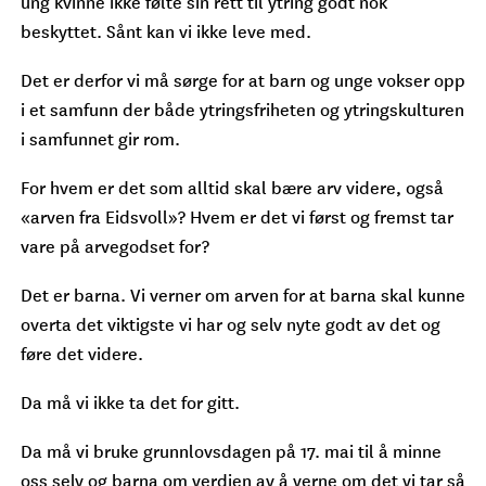
ung kvinne ikke følte sin rett til ytring godt nok
beskyttet. Sånt kan vi ikke leve med.
Det er derfor vi må sørge for at barn og unge vokser opp
i et samfunn der både ytringsfriheten og ytringskulturen
i samfunnet gir rom.
For hvem er det som alltid skal bære arv videre, også
«arven fra Eidsvoll»? Hvem er det vi først og fremst tar
vare på arvegodset for?
Det er barna. Vi verner om arven for at barna skal kunne
overta det viktigste vi har og selv nyte godt av det og
føre det videre.
Da må vi ikke ta det for gitt.
Da må vi bruke grunnlovsdagen på 17. mai til å minne
oss selv og barna om verdien av å verne om det vi tar så