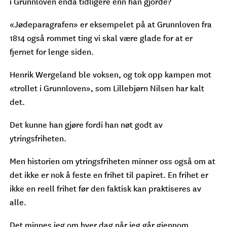
i Grunnloven enda tidligere enn han gjorde?
«Jødeparagrafen» er eksempelet på at Grunnloven fra
1814 også rommet ting vi skal være glade for at er
fjernet for lenge siden.
Henrik Wergeland ble voksen, og tok opp kampen mot
«trollet i Grunnloven», som Lillebjørn Nilsen har kalt
det.
Det kunne han gjøre fordi han nøt godt av
ytringsfriheten.
Men historien om ytringsfriheten minner oss også om at
det ikke er nok å feste en frihet til papiret. En frihet er
ikke en reell frihet før den faktisk kan praktiseres av
alle.
Det minnes jeg om hver dag når jeg går gjennom