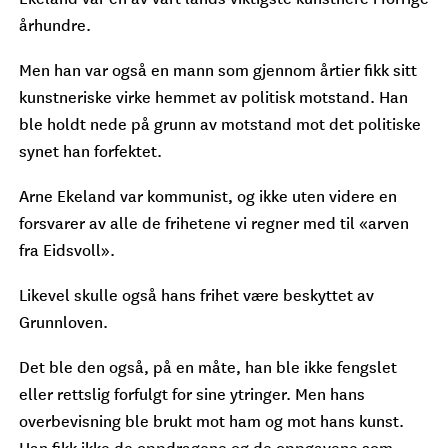
århundre.
Men han var også en mann som gjennom årtier fikk sitt
kunstneriske virke hemmet av politisk motstand. Han
ble holdt nede på grunn av motstand mot det politiske
synet han forfektet.
Arne Ekeland var kommunist, og ikke uten videre en
forsvarer av alle de frihetene vi regner med til «arven
fra Eidsvoll».
Likevel skulle også hans frihet være beskyttet av
Grunnloven.
Det ble den også, på en måte, han ble ikke fengslet
eller rettslig forfulgt for sine ytringer. Men hans
overbevisning ble brukt mot ham og mot hans kunst.
Han fikk ikke de oppdragene og de oppgavene som