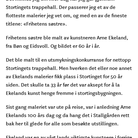
Stortingets trappehall. Der passerer jeg et av de
flotteste malerier jeg vet om, og med en av de fineste
titlene: «Frihetens søstre».
Frihetens søstre ble malt av kunstneren Arne Ekeland,
fra Bøn og Eidsvoll. Og bildet er 60 år i år.
Det ble malt til en utsmykningskonkurranse for nettopp
Stortingets trappehall. Men hverken det eller noe annet
av Ekelands malerier fikk plass i Stortinget for 50 år
siden. Det skulle ta 33 år før det var aksept for å la
Ekelands kunst henge fremme i stortingsbygningen.
Sist gang maleriet var ute på reise, var i anledning Arne
Ekelands 100 års dag og da hang det i Stallgården rett
bak her til glede for alle som besøkte utstillingen.
Ekeland var en av vårt lands viktigste kunstnere i forrige