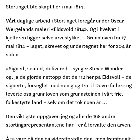
Stortinget ble skapt her i mai 1814.
Vårt daglige arbeid i Stortinget foregår under Oscar
Wergelands maleri «Eidsvold 1814». Og i hvelvet i
kjelleren ligger selve arvestykket – Grunnloven fra 17.
mai 1814 – laget, skrevet og undertegnet her for 204 år
siden.
«Signed, sealed, delivered – synger Stevie Wonder –
og, ja de gjorde nettopp det de 112 her på Eidsvoll – de
signerte, forseglet med «enig og tro til Dovre faller» og
leverte oss grunnloven som grunnsteinen i vårt frie,
folkestyrte land – selv om det tok noen år …
Den viktigste oppgaven jeg og alle de 168 andre
stortingsrepresentantene har - er å forvalte den arven.
Å ta vare på den og videreforedle den, men fremfor alt