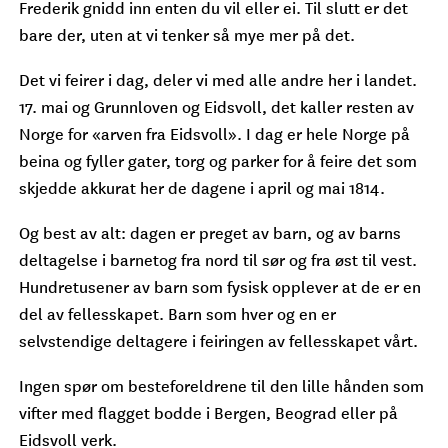
Frederik gnidd inn enten du vil eller ei. Til slutt er det
bare der, uten at vi tenker så mye mer på det.
Det vi feirer i dag, deler vi med alle andre her i landet.
17. mai og Grunnloven og Eidsvoll, det kaller resten av
Norge for «arven fra Eidsvoll». I dag er hele Norge på
beina og fyller gater, torg og parker for å feire det som
skjedde akkurat her de dagene i april og mai 1814.
Og best av alt: dagen er preget av barn, og av barns
deltagelse i barnetog fra nord til sør og fra øst til vest.
Hundretusener av barn som fysisk opplever at de er en
del av fellesskapet. Barn som hver og en er
selvstendige deltagere i feiringen av fellesskapet vårt.
Ingen spør om besteforeldrene til den lille hånden som
vifter med flagget bodde i Bergen, Beograd eller på
Eidsvoll verk.