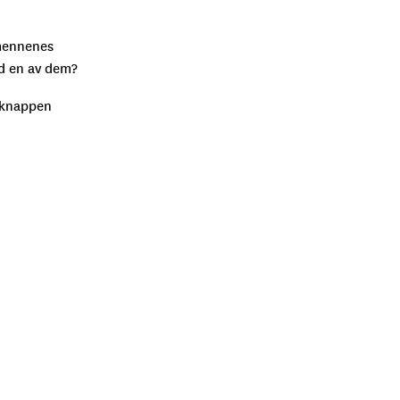
smennenes
ed en av dem?
å knappen