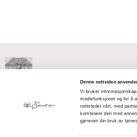
Denne nettsiden anvende
EIDSVOLL 1814
Vi bruker informasjonskapsl
mediefunksjoner og for å a
Magovegen 13
nettstedet vårt, med part
2074 Eidsvoll Verk
kombinere den med annen in
gjennom din bruk av tjene
Telefon:
63 92 22 10
E-post:
booking@eidsvoll1814.no