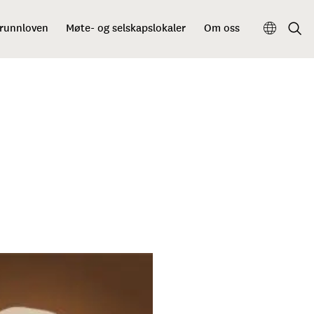
grunnloven
Møte- og selskapslokaler
Om oss