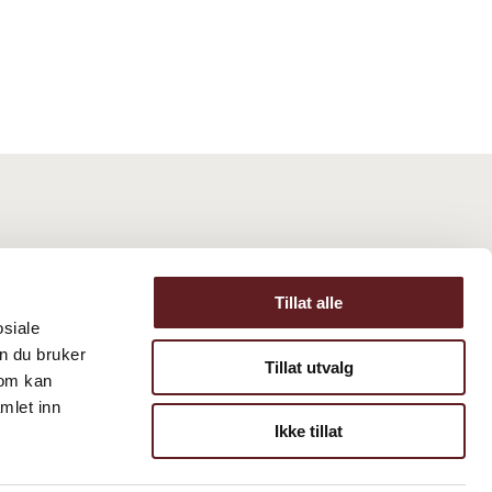
Tillat alle
osiale
n du bruker
Tillat utvalg
som kan
mlet inn
Ikke tillat