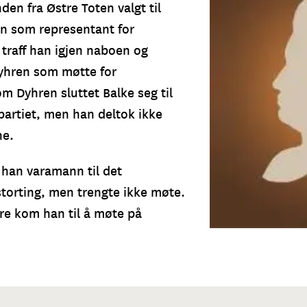
den fra Østre Toten valgt til
n som representant for
 traff han igjen naboen og
yhren som møtte for
m Dyhren sluttet Balke seg til
partiet, men han deltok ikke
ne.
 han varamann til det
storting, men trengte ikke møte.
ere kom han til å møte på