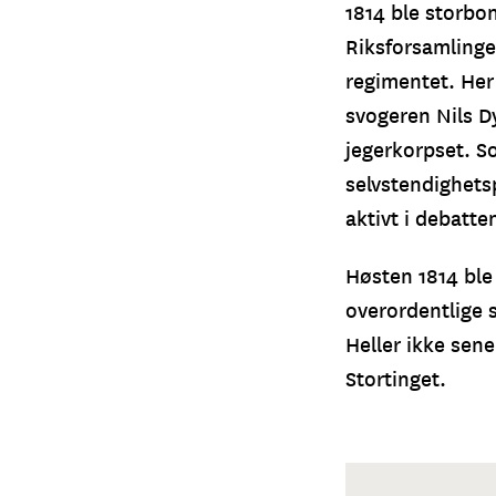
1814 ble storbon
Riksforsamlinge
regimentet. Her
svogeren Nils D
jegerkorpset. So
selvstendighets
aktivt i debatte
Høsten 1814 ble
overordentlige 
Heller ikke sen
Stortinget.