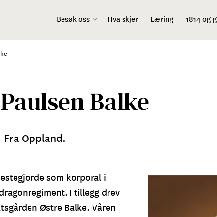
Besøk oss
Hva skjer
Læring
1814 og 
lke
 Paulsen Balke
 Fra Oppland.
nestegjorde som korporal i
dragonregiment. I tillegg drev
ektsgården Østre Balke. Våren