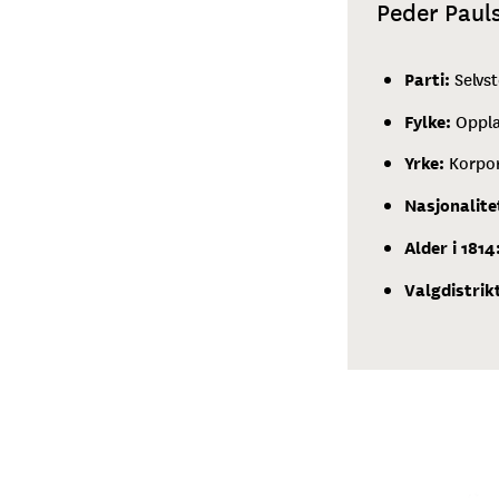
Peder Paul
Parti:
Selvs
Fylke:
Oppl
Yrke:
Korpor
Nasjonalite
Alder i 1814
Valgdistrik