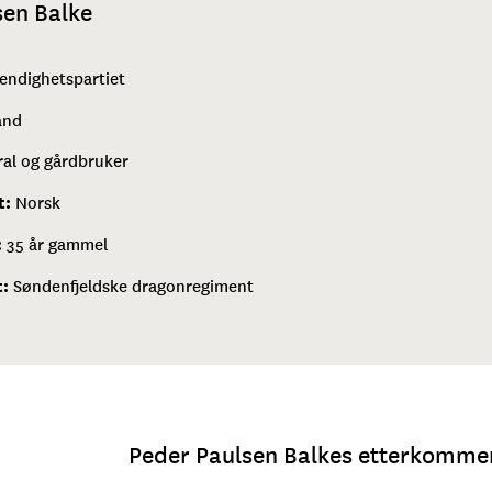
sen Balke
tendighetspartiet
and
al og gårdbruker
t:
Norsk
:
35 år gammel
t:
Søndenfjeldske dragonregiment
Peder Paulsen Balkes etterkomme