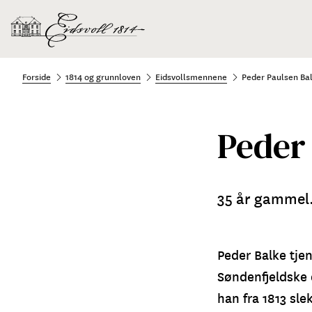
Forside
1814 og grunnloven
Eidsvollsmennene
Peder Paulsen Ba
Peder
35 år gammel.
Peder Balke tje
Søndenfjeldske 
han fra 1813 sl