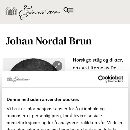
Johan Nordal Brun
Norsk geistlig og dikter,
en av stifterne av Det
norske selskap i
København. Er kjent
som forfatteren av den
kraftpatriotiske sangen
Denne nettsiden anvender cookies
“For Norge, Kjæmpers
Vi bruker informasjonskapsler for å gi innhold og
Fødeland” som i den
annonser et personlig preg, for å levere sosiale
dansk-norske helstaten
mediefunksjoner og for å analysere trafikken vår. Vi deler
fikk status som en slags
dessuten informasjon om hvordan du bruker nettstedet