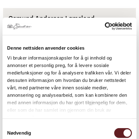
Osmund Andersen Lømsland
Parti:
Unionspartiet
Fylke:
Vest-Agder
Denne nettsiden anvender cookies
Vi bruker informasjonskapsler for å gi innhold og
Yrke:
Gårdbruker
annonser et personlig preg, for å levere sosiale
Nasjonalitet:
Norsk
mediefunksjoner og for å analysere trafikken vår. Vi deler
dessuten informasjon om hvordan du bruker nettstedet
Alder i 1814:
49 år gammel
vårt, med partnerne våre innen sosiale medier,
Valgdistrikt:
Mandals amt
annonsering og analysearbeid, som kan kombinere den
med annen informasjon du har gjort tilgjengelig for dem,
eller som de har samlet inn gjennom din bruk av
tjenestene deres.
Samtykkevalg
Nødvendig