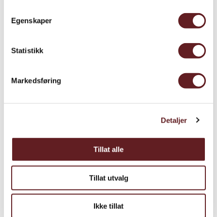
Egenskaper
Statistikk
Markedsføring
Detaljer
Tillat alle
Tillat utvalg
Osmund Andersen Lømslands
Ikke tillat