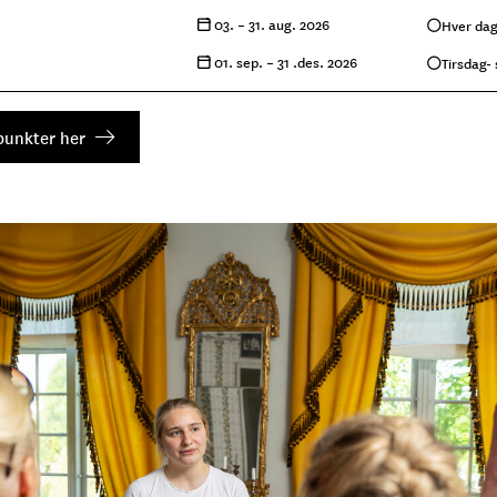
03. –
31. aug. 2026
Hver da
01. sep. –
31 .des. 2026
Tirsdag-
spunkter her