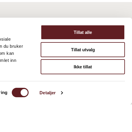
Tillat alle
osiale
n du bruker
Tillat utvalg
som kan
mlet inn
Ikke tillat
ring
Detaljer