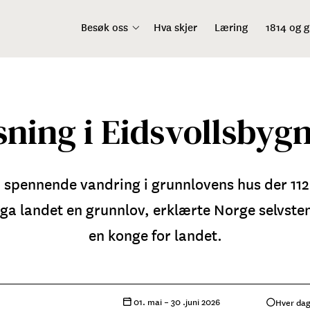
Besøk oss
Hva skjer
Læring
1814 og 
ning i Eidsvollsbyg
 spennende vandring i grunnlovens hus der 112
 ga landet en grunnlov, erklærte Norge selvste
en konge for landet.
01. mai –
30 .juni 2026
Hver da