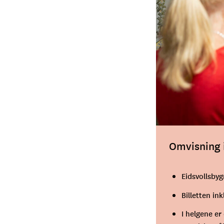
Omvisning 
Eidsvollsby
Billetten in
I helgene er