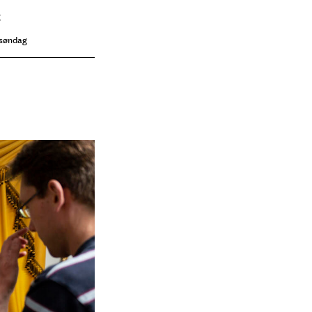
g
 søndag