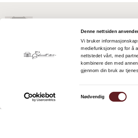
Denne nettsiden anvende
Vi bruker informasjonskapsl
mediefunksjoner og for å a
EIDSVOLL 1814
nettstedet vårt, med part
Magovegen 13
kombinere den med annen in
2074 Eidsvoll Verk
gjennom din bruk av tjene
Telefon:
63 92 22 10
E-post:
booking@eidsvoll1814.no
Samtykkevalg
Nødvendig
Facebook
Instagram
Youtube
TripAdvisor