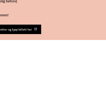
klig behov)
mmen!
nkter og kjøp billett her