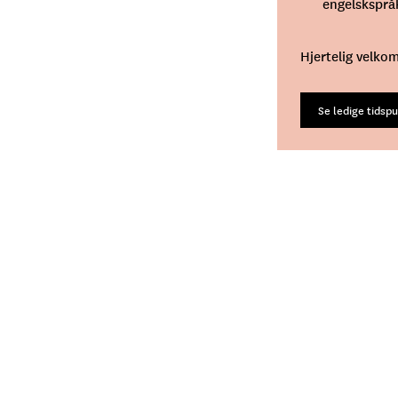
engelsksprå
Hjertelig velko
Se ledige tidspu