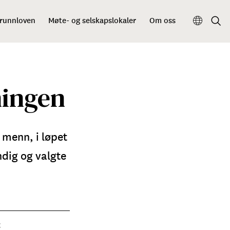
grunnloven
Møte- og selskapslokaler
Om oss
ningen
 menn, i løpet
ndig og valgte
g