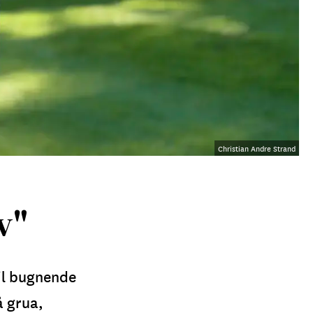
Christian Andre Strand
v"
til bugnende
å grua,