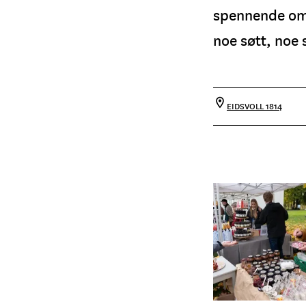
spennende omv
noe søtt, noe
EIDSVOLL 1814
Beate