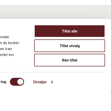
Tillat alle
osiale
n du bruker
Tillat utvalg
som kan
mlet inn
Ikke tillat
ring
Detaljer