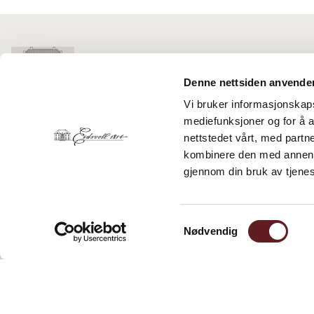
Denne nettsiden anvende
Vi bruker informasjonskapsl
mediefunksjoner og for å a
EIDSVOLL 1814
nettstedet vårt, med part
Magovegen 13
kombinere den med annen in
2074 Eidsvoll Verk
gjennom din bruk av tjene
Telefon:
63 92 22 10
E-post:
booking@eidsvoll1814.no
Samtykkevalg
Nødvendig