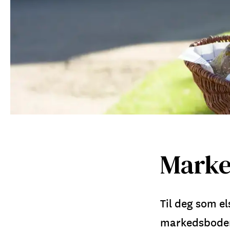
Marke
Til deg som e
markedsboder f