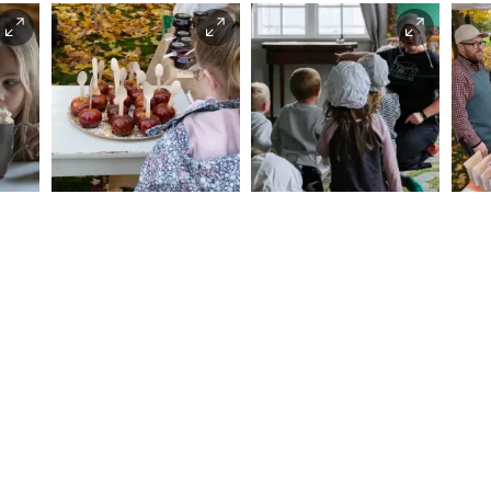
Kjørslevik
Kjørslevik
Beate
Lene Myrum
Kjørslevik
Haugen
Kjø