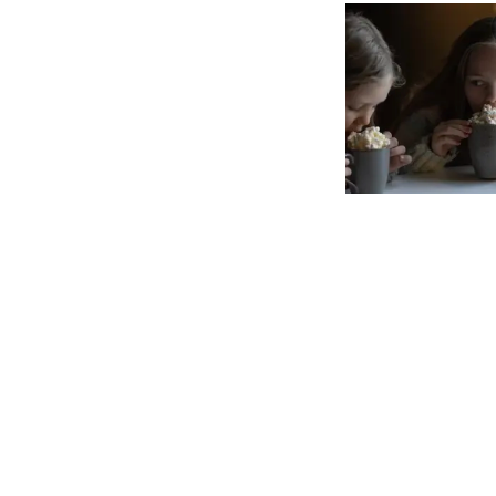
Kjørslevik
Stian Nybru