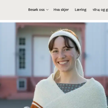
Besøk oss
Hva skjer
Læring
1814 og 