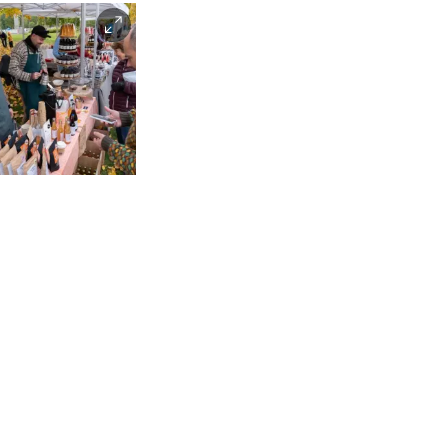
Stian Nybru
Beate
rslevik