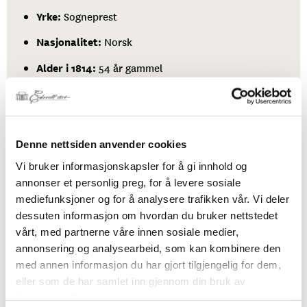
Yrke:
Sogneprest
Nasjonalitet:
Norsk
Alder i 1814:
54 år gammel
Valgdistrikt:
Bergen
Denne nettsiden anvender cookies
Rein var allerede i 1814 en aldrende mann og kom ikke
Vi bruker informasjonskapsler for å gi innhold og
til å fortsette som stortingsrepresentant eller
annonser et personlig preg, for å levere sosiale
mediefunksjoner og for å analysere trafikken vår. Vi deler
regjeringsmedlem. I 1817 ble han innstilt som biskop til
dessuten informasjon om hvordan du bruker nettstedet
Bergen, men denne gangen rammet uviljen ham selv.
vårt, med partnerne våre innen sosiale medier,
Statsminister Anker utnevnte i stedet Nordahl Brun.
annonsering og analysearbeid, som kan kombinere den
med annen informasjon du har gjort tilgjengelig for dem,
eller som de har samlet inn gjennom din bruk av
tjenestene deres.