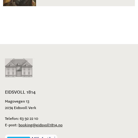
stedet vise seg å bli Riksforsamlingens beste
taleutveksling med bergenspresten Jonas Rein i
fremste rekke.
EIDSVOLL 1814
Magovegen 13
2074 Eidsvoll Verk
Telefon:
63 92 22 10
E-post:
booking@eidsvoll1814.no