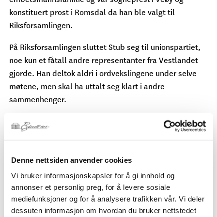
konstituert prost i Romsdal da han ble valgt til
Riksforsamlingen.
På Riksforsamlingen sluttet Stub seg til unionspartiet,
noe kun et fåtall andre representanter fra Vestlandet
gjorde. Han deltok aldri i ordvekslingene under selve
møtene, men skal ha uttalt seg klart i andre
sammenhenger.
Stub fortsatte ikke i politikken etter 1814, men holdt seg
til sin prestegjerning. I 1817 ble han prost i Romsdal,
men fikk ikke muligheten til å nå lengre da han allerede
Denne nettsiden anvender cookies
to år senere omkom under kullseiling på Tresfjorden.
Vi bruker informasjonskapsler for å gi innhold og
annonser et personlig preg, for å levere sosiale
mediefunksjoner og for å analysere trafikken vår. Vi deler
Jens Stub
dessuten informasjon om hvordan du bruker nettstedet