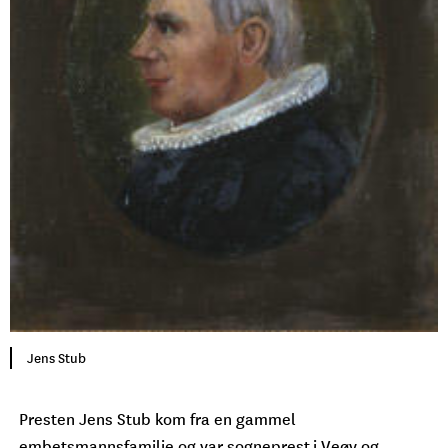
Jens Stub
Presten Jens Stub kom fra en gammel
embetsmannsfamilie og var sogneprest i Veøy og