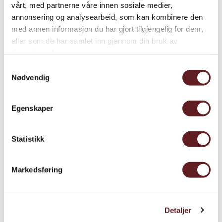
vårt, med partnerne våre innen sosiale medier,
annonsering og analysearbeid, som kan kombinere den
Parti:
Unionspartiet
med annen informasjon du har gjort tilgjengelig for dem,
eller som de har samlet inn gjennom din bruk av
Fylke:
Møre og Romsdal
tjenestene deres.
Yrke:
Sogneprest og konstituert prost
Samtykkevalg
Nødvendig
Nasjonalitet:
Norsk
Alder i 1814:
50 år gammel
Egenskaper
Valgdistrikt:
Romsdals amt
Statistikk
Markedsføring
Detaljer