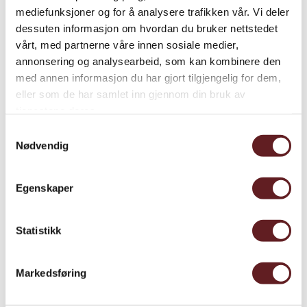
mediefunksjoner og for å analysere trafikken vår. Vi deler
Alder i 1814:
29 år gammel
dessuten informasjon om hvordan du bruker nettstedet
Valgdistrikt:
Jarlsberg grevskap
vårt, med partnerne våre innen sosiale medier,
annonsering og analysearbeid, som kan kombinere den
med annen informasjon du har gjort tilgjengelig for dem,
eller som de har samlet inn gjennom din bruk av
tjenestene deres.
Blom var unionstilhenger av den innbitte sorten. På
Riksforsamlingens møter forholdt han seg for det meste
Samtykkevalg
Nødvendig
taus, men dette hindret ham ikke i erte på seg sine
motstandere.
Egenskaper
Etter Riksforsamlingen fortsatte han karrieren i
embetsverket. I mer enn 20 år (1831-1857) var han
Statistikk
amtmann i Buskerud. I tillegg var han stortingsmann i
perioden 1830-42 og i 1848. Som forfatter utgav han
flere fagbøker som vant europeisk anerkjennelse.
Markedsføring