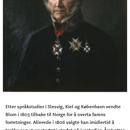
Etter språkstudier i Slesvig, Kiel og København vendte
Blom i 1803 tilbake til Norge for å overta farens
forretninger. Allerede i 1806 valgte han imidlertid å
trekke seg ut og startet i stedet på jusstudier. Året etter