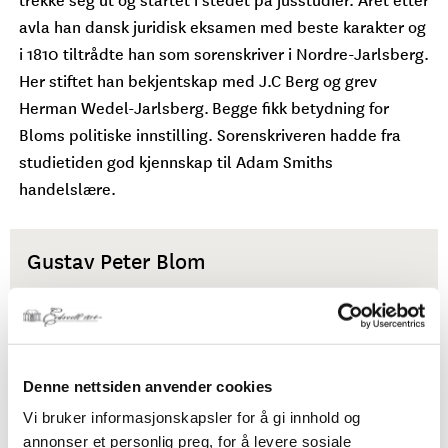
avla han dansk juridisk eksamen med beste karakter og
i 1810 tiltrådte han som sorenskriver i Nordre-Jarlsberg.
Her stiftet han bekjentskap med J.C Berg og grev
Herman Wedel-Jarlsberg. Begge fikk betydning for
Bloms politiske innstilling. Sorenskriveren hadde fra
studietiden god kjennskap til Adam Smiths
handelslære.
Gustav Peter Blom
Parti:
Unionspartiet
Fylke
: Vestfold
Denne nettsiden anvender cookies
Yrke:
Sorenskriver
Vi bruker informasjonskapsler for å gi innhold og
Nasjonalitet:
Norsk
annonser et personlig preg, for å levere sosiale