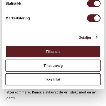
Statistikk
Markedsføring
Detaljer
Tillat alle
Eilert Waldemar Preben Ramms
etterkommere:
Tillat utvalg
Ikke tillat
Arkivverket har laget en oversikt over eidsvollsmennenes
etterkommere. Kanskje akkurat du er i slekt med en av
dem?