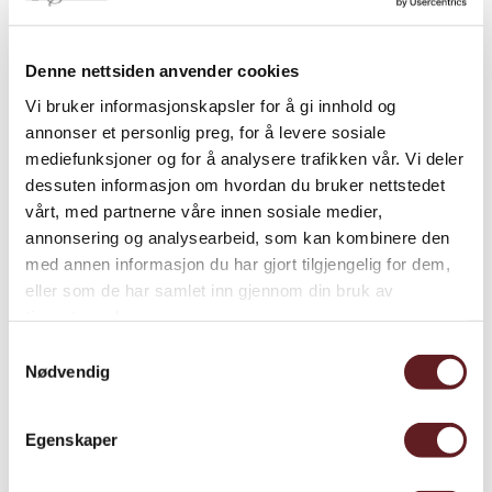
Yrke:
Rittmester
Nasjonalitet:
Norsk
Denne nettsiden anvender cookies
Alder i 1814:
45 år gammel
Vi bruker informasjonskapsler for å gi innhold og
annonser et personlig preg, for å levere sosiale
Valgdistrikt:
Søndenfjeldske dragonregiment
mediefunksjoner og for å analysere trafikken vår. Vi deler
dessuten informasjon om hvordan du bruker nettstedet
vårt, med partnerne våre innen sosiale medier,
annonsering og analysearbeid, som kan kombinere den
med annen informasjon du har gjort tilgjengelig for dem,
eller som de har samlet inn gjennom din bruk av
tjenestene deres.
Samtykkevalg
Nødvendig
Egenskaper