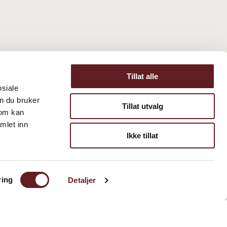
Tillat alle
osiale
n du bruker
Tillat utvalg
som kan
mlet inn
Ikke tillat
onvernerklæring og informasjonskapsler
Tilgjengelighetserklæring
ring
Detaljer