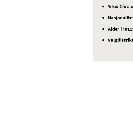
Yrke:
Gårdb
Nasjonalite
Alder i 1814
Valgdistrik