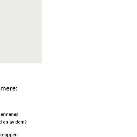
mmere:
smennenes
ed en av dem?
å knappen