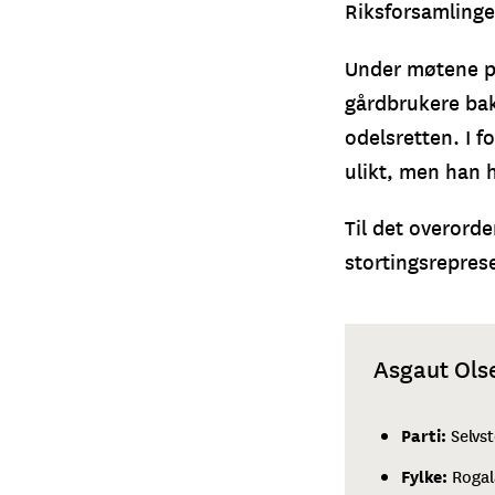
Riksforsamling
Under møtene på
gårdbrukere bak
odelsretten. I fo
ulikt, men han 
Til det overorde
stortingsrepres
Asgaut Ols
Parti:
Selvs
Fylke:
Roga