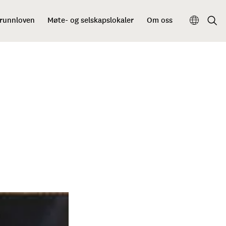
grunnloven
Møte- og selskapslokaler
Om oss