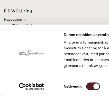
EIDSVOLL 1814
Magovegen 13
2074 Eidsvoll Verk
Telefon:
63 92 22 10
Denne nettsiden anvende
E-post:
booking@eidsvoll1814.no
Vi bruker informasjonskapsl
mediefunksjoner og for å a
nettstedet vårt, med part
kombinere den med annen in
gjennom din bruk av tjene
Facebook
Instagram
Youtube
TripAdvisor
Samtykkevalg
Nødvendig