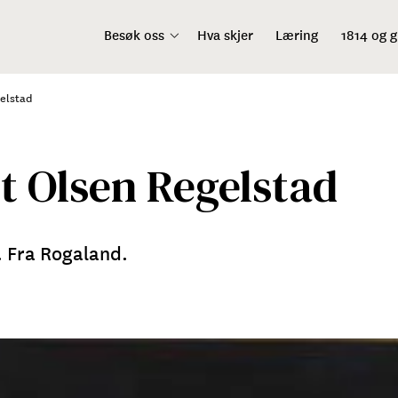
Besøk oss
Hva skjer
Læring
1814 og 
elstad
t Olsen Regelstad
 Fra Rogaland.