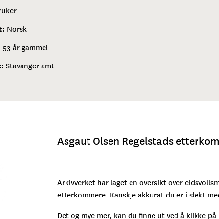
ruker
t:
Norsk
:
53 år gammel
t:
Stavanger amt
Asgaut Olsen Regelstads etterko
Arkivverket har laget en oversikt over eidsvoll
etterkommere. Kanskje akkurat du er i slekt m
Det og mye mer, kan du finne ut ved å klikke p