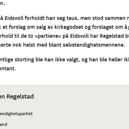
en.
 Eidsvoll forholdt han seg taus, men stod sammen 
 et forslag om salg av kirkegodset og forslaget om å
rhold til de to «partiene» på Eidsvoll har Regelstad bli
hørte nok helst med blant selvstendighetsmennene.
ntlige storting ble han ikke valgt, og han ble heller i
entant.
en Regelstad
tendighetspartiet
land