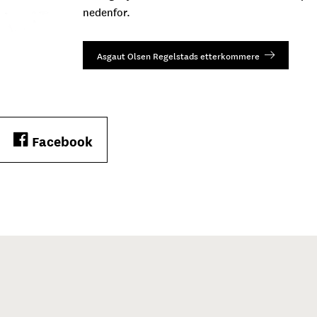
nedenfor.
Asgaut Olsen Regelstads etterkommere
Facebook