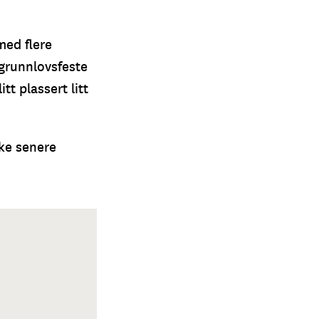
med flere
 grunnlovsfeste
tt plassert litt
kke senere