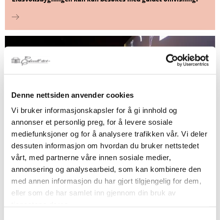
Denne nettsiden anvender cookies
Vi bruker informasjonskapsler for å gi innhold og
annonser et personlig preg, for å levere sosiale
Demokratisenteret
mediefunksjoner og for å analysere trafikken vår. Vi deler
Wergelands hus
dessuten informasjon om hvordan du bruker nettstedet
vårt, med partnerne våre innen sosiale medier,
Bli med på en reise fra 1814 frem til i dag, med blikk inn mot
annonsering og analysearbeid, som kan kombinere den
framtiden!
med annen informasjon du har gjort tilgjengelig for dem,
eller som de har samlet inn gjennom din bruk av
tjenestene deres.
Samtykkevalg